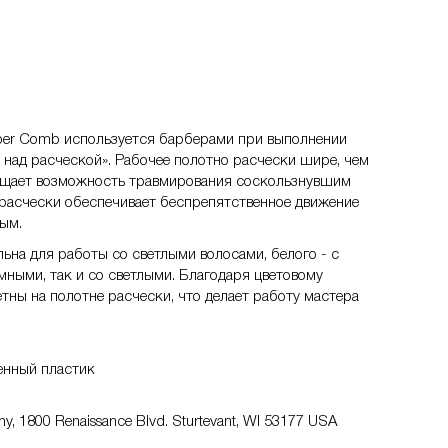
pper Comb используется барберами при выполнении
 над расческой». Рабочее полотно расчески шире, чем
ащает возможность травмирования соскользнувшим
 расчески обеспечивает беспрепятственное движение
ным.
льна для работы со светлыми волосами, белого - с
емными, так и со светлыми. Благодаря цветовому
тны на полотне расчески, что делает работу мастера
енный пластик
, 1800 Renaissance Blvd. Sturtevant, WI 53177 USA