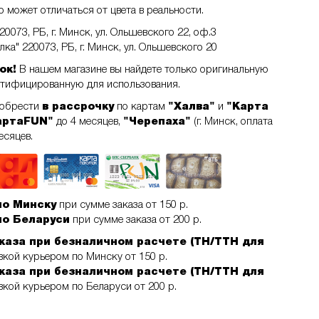
 может отличаться от цвета в реальности.
0073, РБ, г. Минск, ул. Ольшевского 22, оф.3
ка" 220073, РБ, г. Минск, ул. Ольшевского 20
ок!
В нашем магазине вы найдете только оригинальную
ртифицированную для использования.
иобрести
в рассрочку
по картам
"Халва"
и
"Карта
артаFUN"
до 4 месяцев,
"Черепаха"
(г. Минск, оплата
есяцев.
по Минску
при сумме заказа от 150 р.
по Беларуси
при сумме заказа от 200 р.
каза при безналичном расчете (ТН/ТТН для
кой курьером по Минску от 150 р.
каза при безналичном расчете (ТН/ТТН для
кой курьером по Беларуси от 200 р.