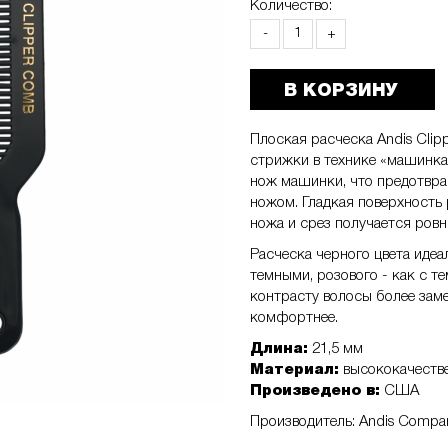
Количество:
-
+
В КОРЗИНУ
Плоская расческа Andis Cli
стрижки в технике «машинка
нож машинки, что предотвр
ножом. Гладкая поверхность
ножа и срез получается ров
Расческа черного цвета идеа
темными, розового - как с т
контрасту волосы более заме
комфортнее.
Длина:
21,5 мм
Материал:
высококачеств
Произведено в:
США
Производитель: Andis Company